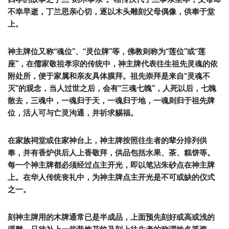
不幸早逝，丁兰思亲心切，逐以木头雕刻父母偶像，供奉于堂
上。
神主牌位又称“魂位”、“灵位牌”等，佛教则称为“莲位”或“莲
座”，在儒家敬祖孝宗的传统中，神主牌代表往生祖先灵魂的依
附处所，便于家属和亲友具体膜拜。祖先崇拜是来自“灵魂不
灭”的观念，当人过世之后，会有“三魂七魄”，人死以后，七魄
散去，三魂中，一魂归于天，一魂归于地，一魂则归于祖先牌
位，活人可与亡灵沟通，并祈求赐福。
在家族祠堂或住家神台上，神主牌按照往生者的辈分排列供
奉，并有香炉供后人上香敬拜，供品包括水果、茶、糕饼等。
每一个神主牌都必须经过点主开光，即以笔沾朱砂点在神主牌
上。在华人传统丧礼中，为神主牌点主开光是不可或缺的仪式
之一。
刻神主牌用的木牌通常已是半成品，上面预先刻好或高或浅的