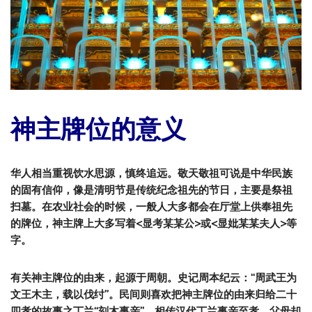
神主牌位的意义
华人相当重视饮水思源，慎终追远。敬天敬祖可说是中华民族
的固有信仰，像是清明节是传统纪念祖先的节日，主要是祭祖
扫墓。在农业社会的时候，一般人大多都会在厅堂上供奉祖先
的牌位，神主牌上大多写着
<
显考某某公
>
或
<
显妣某某夫人
>
等
字。
有关神主牌位的由来，起源于周朝。史记周本纪云：“周武王为
文王木主，载以伐纣”。民间则喜欢把神主牌位的由来归给二十
四孝的故事之丁兰“刻木事亲”。相传汉代丁兰事亲至孝，父母却