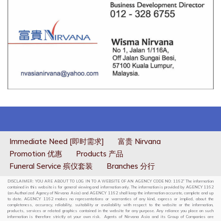
Immediate Need [即时需求]
富贵 Nirvana
Promotion 优惠
Products 产品
Funeral Service 殡仪套装
Branches 分行
DISCLAIMER: YOU ARE ABOUT TO LOG IN TO A WEBSITE OF AN AGENCY CODE NO: 1162” The information
contained in this website is for general viewing and information only. The information is provided by AGENCY 1162
(an Authorized Agency of Nirvana Asia) and AGENCY 1162 shall keep the information accurate, complete and up
to date. AGENCY 1162 makes no representations or warranties of any kind, express or implied, about the
completeness, accuracy, reliability, suitability or availability with respect to the website or the information,
products, services or related graphics contained in the website for any purpose. Any reliance you place on such
information is therefore strictly at your own risk. Agents of Nirvana Asia and its Group of Companies are